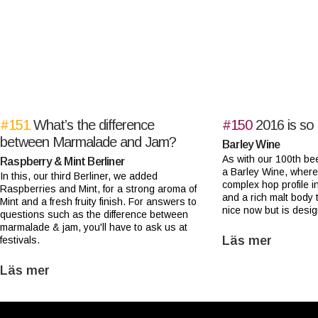
#151
What’s the difference
#150
2016 is so
between Marmalade and Jam?
Barley Wine
As with our 100th be
Raspberry & Mint Berliner
a Barley Wine, wher
In this, our third Berliner, we added
complex hop profile in
Raspberries and Mint, for a strong aroma of
and a rich malt body t
Mint and a fresh fruity finish. For answers to
nice now but is desi
questions such as the difference between
marmalade & jam, you'll have to ask us at
Läs mer
festivals.
Läs mer