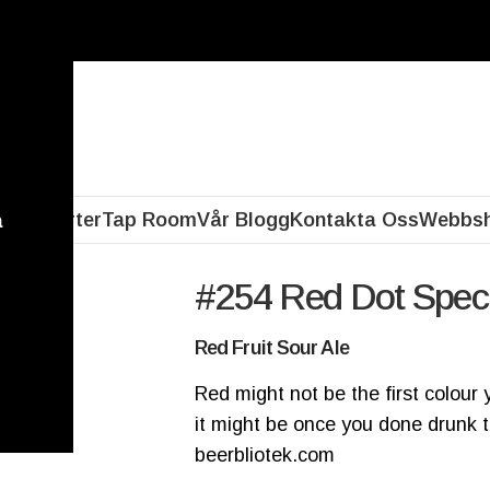
our friends from different parts of the world.
our friends from different parts of the world.
eri
Ölsorter
Tap Room
Vår Blogg
Kontakta Oss
Webbs
a
#254
Red Dot Speci
Red Fruit Sour Ale
Red might not be the first colour
it might be once you done drunk 
beerbliotek.com