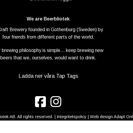
We are Beerbliotek
Craft Brewery founded in Gothenburg (Sweden) by
four friends from different parts of the world.
 brewing philosophy is simple… keep brewing new
beers that we, ourselves, would want to drink.
Ladda ner våra Tap Tags
otek AB. All rights reserved. |
Integritetspolicy
| Web design
Adapt Onl
se på vår webbplats. Genom att surfa på denna webbplat