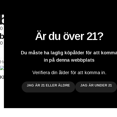
A Craft Brewery founded in Gothenburg (Sweden) by f
A Craft Brewery founded in Gothenburg (Sweden) by f
0
Är du över 21?
0
Hem
Vårt ölbrygg
Du måste ha laglig köpålder för att komm
in på denna webbplats
Hem
/
Archived
/
Red Dot Special
Tillbaka till produkter
Verifiera din ålder för att komma in.
Klicka för att förstora
JAG ÄR 21 ELLER ÄLDRE
JAG ÄR UNDER 21