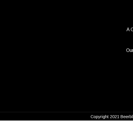
A 
Our
Copyright 2021 Beerbli
Vi använder cookies för att förbättra din upplevel