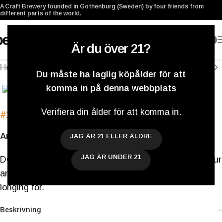
A Craft Brewery founded in Gothenburg (Sweden) by four friends from
different parts of the world.
0
Är du över 21?
Hem
/
Archived
Du måste ha laglig köpålder för att
Klicka för att förstora
komma in på denna webbplats
Verifiera din ålder för att komma in.
#169
Amber Alert
Amber Ale
JAG ÄR 21 ELLER ÄLDRE
JAG ÄR UNDER 21
DON’T PANIC!! This beer is 3.4%, packed full of flavour
and perfect for that relaxing moment you’ve been
longing for.
Beskrivning