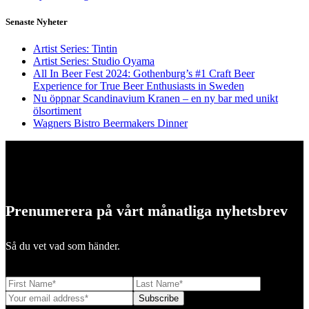
Senaste Nyheter
Artist Series: Tintin
Artist Series: Studio Oyama
All In Beer Fest 2024: Gothenburg’s #1 Craft Beer
Experience for True Beer Enthusiasts in Sweden
Nu öppnar Scandinavium Kranen – en ny bar med unikt
ölsortiment
Wagners Bistro Beermakers Dinner
Prenumerera på vårt månatliga nyhetsbrev
Så du vet vad som händer.